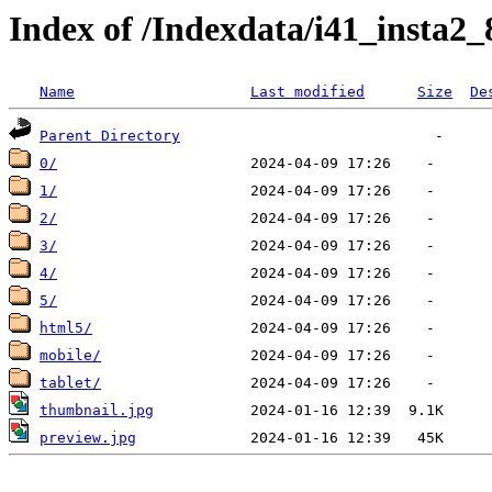
Index of /Indexdata/i41_insta2_
Name
Last modified
Size
De
Parent Directory
0/
1/
2/
3/
4/
5/
html5/
mobile/
tablet/
thumbnail.jpg
preview.jpg