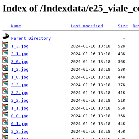
Index of /Indexdata/e25_viale_c
Name
Last modified
Size
De
Parent Directory
1_3.jpg
3_1.jpg
3_0.jpg
1_2.jpg
1_0.jpg
3_3.jpg
3_2.jpg
2_2.jpg
1_1.jpg
0_0.jpg
0_1.jpg
2_3.jpg