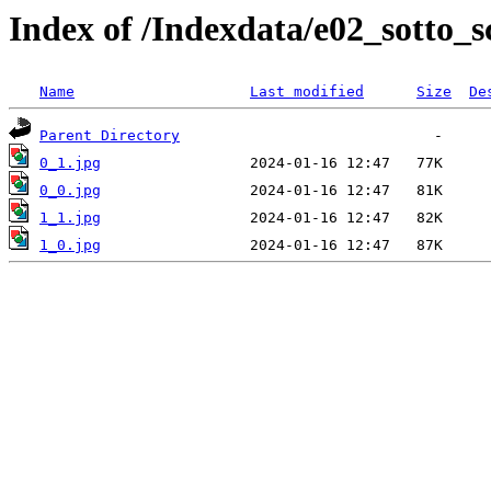
Index of /Indexdata/e02_sotto_s
Name
Last modified
Size
De
Parent Directory
0_1.jpg
0_0.jpg
1_1.jpg
1_0.jpg