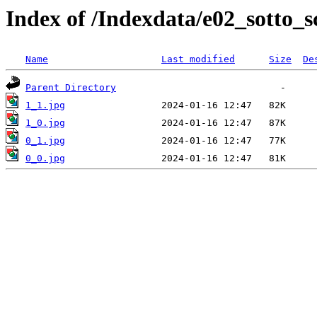
Index of /Indexdata/e02_sotto_s
Name
Last modified
Size
De
Parent Directory
1_1.jpg
1_0.jpg
0_1.jpg
0_0.jpg